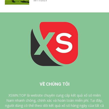
18/11/2025
VỀ CHÚNG TÔI
XSMN.TOP là website chuyên cung cấp kết quả xổ số miền
Nam nhanh chóng, chính xác và hoàn toàn miễn phí. Tại đây,
người dùng có thể theo dõi kết quả xổ số hàng ngày của tất cả