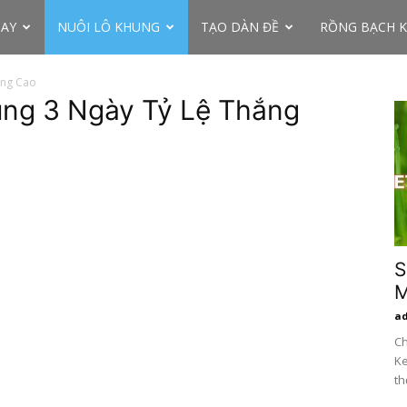
NAY
NUÔI LÔ KHUNG
TẠO DÀN ĐỀ
RỒNG BẠCH K
ắng Cao
ung 3 Ngày Tỷ Lệ Thắng
S
M
a
Ch
Ke
th