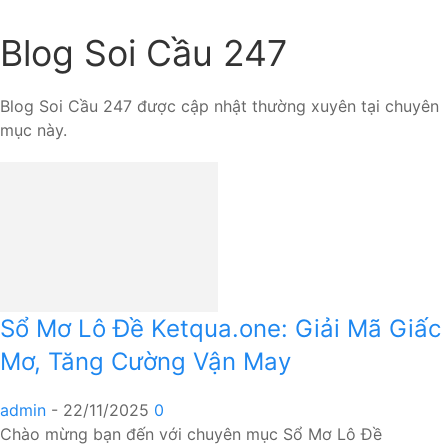
Blog Soi Cầu 247
Blog Soi Cầu 247 được cập nhật thường xuyên tại chuyên
mục này.
Sổ Mơ Lô Đề Ketqua.one: Giải Mã Giấc
Mơ, Tăng Cường Vận May
admin
-
22/11/2025
0
Chào mừng bạn đến với chuyên mục Sổ Mơ Lô Đề