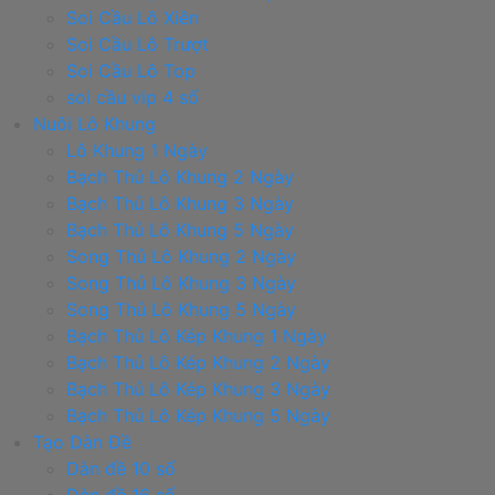
Soi Cầu Lô Xiên
Soi Cầu Lô Trượt
Soi Cầu Lô Top
soi cầu vip 4 số
Nuôi Lô Khung
Lô Khung 1 Ngày
Bạch Thủ Lô Khung 2 Ngày
Bạch Thủ Lô Khung 3 Ngày
Bạch Thủ Lô Khung 5 Ngày
Song Thủ Lô Khung 2 Ngày
Song Thủ Lô Khung 3 Ngày
Song Thủ Lô Khung 5 Ngày
Bạch Thủ Lô Kép Khung 1 Ngày
Bạch Thủ Lô Kép Khung 2 Ngày
Bạch Thủ Lô Kép Khung 3 Ngày
Bạch Thủ Lô Kép Khung 5 Ngày
Tạo Dàn Đề
Dàn đề 10 số