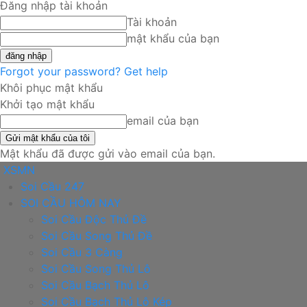
Đăng nhập tài khoản
Tài khoản
mật khẩu của bạn
Forgot your password? Get help
Khôi phục mật khẩu
Khởi tạo mật khẩu
email của bạn
Mật khẩu đã được gửi vào email của bạn.
XSMN
Soi Cầu 247
SOI CẦU HÔM NAY
Soi Cầu Độc Thủ Đề
Soi Cầu Song Thủ Đề
Soi Cầu 3 Càng
Soi Cầu Song Thủ Lô
Soi Cầu Bạch Thủ Lô
Soi Cầu Bạch Thủ Lô Kép