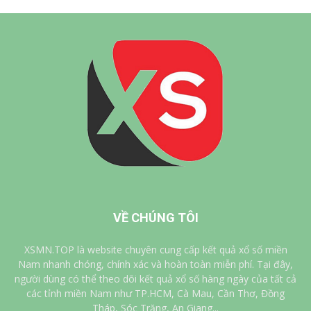
VỀ CHÚNG TÔI
XSMN.TOP là website chuyên cung cấp kết quả xổ số miền
Nam nhanh chóng, chính xác và hoàn toàn miễn phí. Tại đây,
người dùng có thể theo dõi kết quả xổ số hàng ngày của tất cả
các tỉnh miền Nam như TP.HCM, Cà Mau, Cần Thơ, Đồng
Tháp, Sóc Trăng, An Giang...