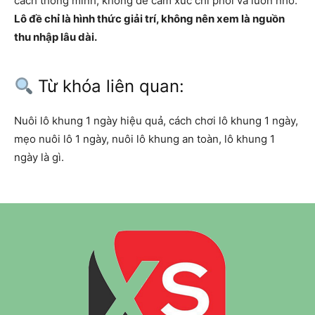
cách thông minh, không để cảm xúc chi phối và luôn nhớ:
Lô đề chỉ là hình thức giải trí, không nên xem là nguồn
thu nhập lâu dài.
Từ khóa liên quan:
Nuôi lô khung 1 ngày hiệu quả, cách chơi lô khung 1 ngày,
mẹo nuôi lô 1 ngày, nuôi lô khung an toàn, lô khung 1
ngày là gì.