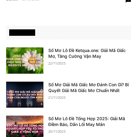
MOST READ
Sổ Mơ Lô Đề Ketqua.one: Giải Mã Giấc
Mơ, Tăng Cường Vận May
22/11/2025
Sổ Mơ Giải Mã Giấc Mơ Đánh Con Gì? Bí
Quyết Giải Mã Giấc Mơ Chuẩn Nhất
21/11/2025
Sổ Mơ Lô Đề Tổng Hợp 2025: Giải Mã
Điềm Báo, Dẫn Lối May Mắn
20/11/2025