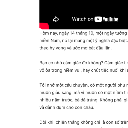
Hôm nay, ngày 14 tháng 10, một ngày tưởng
miền Nam, nó lại mang một ý nghĩa đặc biệt
theo hy vọng và ước mơ bắt đầu lăn.
Bạn có nhớ cảm giác đó không? Cảm giác tim
vỡ òa trong niềm vui, hay chút tiếc nuối khi
Tôi nhớ một câu chuyện, có một người phụ n
muốn giàu sang, mà vì muốn có một niềm ti
nhiều năm trước, bà đã trúng. Không phải gi
và dành dụm cho con cháu.
Đôi khi, chiến thắng không chỉ là con số tr