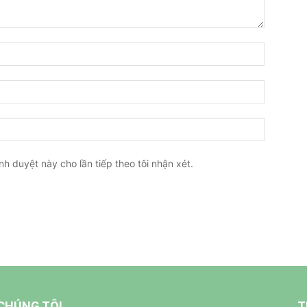
nh duyệt này cho lần tiếp theo tôi nhận xét.
CHÚNG TÔI
T