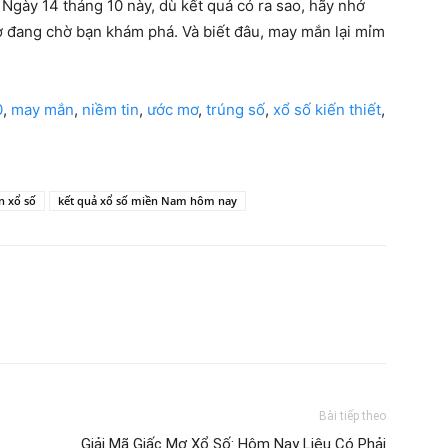
 Ngày 14 tháng 10 này, dù kết quả có ra sao, hãy nhớ
ờ đang chờ bạn khám phá. Và biết đâu, may mắn lại mỉm
0
,
may mắn
,
niềm tin
,
ước mơ
,
trúng số
,
xổ số kiến thiết
,
n xổ số
kết quả xổ số miền Nam hôm nay
Bài tiếp theo
Giải Mã Giấc Mơ Xổ Số: Hôm Nay Liệu Có Phải