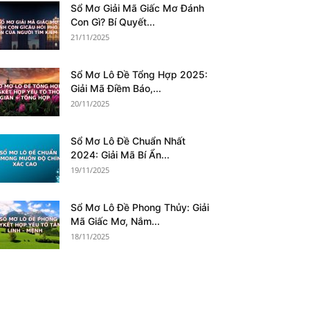
Sổ Mơ Giải Mã Giấc Mơ Đánh
Con Gì? Bí Quyết...
21/11/2025
Sổ Mơ Lô Đề Tổng Hợp 2025:
Giải Mã Điềm Báo,...
20/11/2025
Sổ Mơ Lô Đề Chuẩn Nhất
2024: Giải Mã Bí Ẩn...
19/11/2025
Sổ Mơ Lô Đề Phong Thủy: Giải
Mã Giấc Mơ, Nắm...
18/11/2025