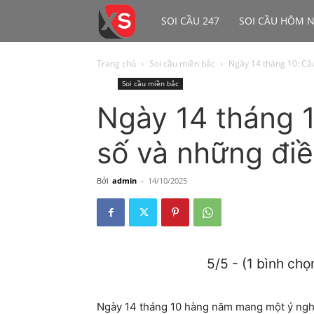
XSMN
SOI CẦU 247
SOI CẦU HÔM 
Trang chủ
Soi cầu miền bắc
Ngày 14 tháng 10: Câu
Soi cầu miền bắc
Ngày 14 tháng 
số và những điề
Bởi
admin
-
14/10/2025
5/5 - (1 bình chọ
Ngày 14 tháng 10 hàng năm mang một ý nghĩa