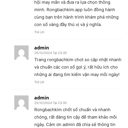
hội may mắn và đưa ra lựa chọn thông
minh. Rongbachkim.app luôn đồng hành
cùng bạn trên hành trình khám phá những
con số vàng đầy thú vị và ý nghĩa.
Trả Lời
admin
25/12/2024 Tại 23:35
Trang rongbachkim chot so cập nhật nhanh
và chuẩn các con số gợi ý, rất hữu ích cho
những ai đang tìm kiếm vận may mỗi ngày!
Trả Lời
admin
25/12/2024 Tại 23:35
Rongbachkim chốt số chuẩn và nhanh
chóng, rất đáng tin cậy để tham khảo mỗi
ngày. Cảm ơn admin đã chia sẻ thông tin