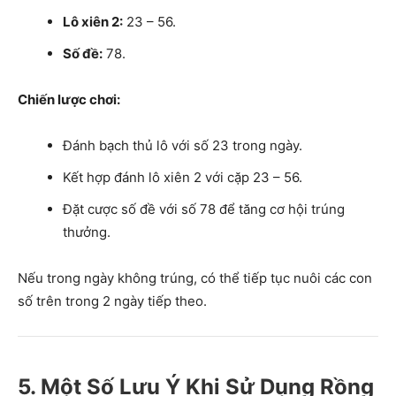
Lô xiên 2:
23 – 56.
Số đề:
78.
Chiến lược chơi:
Đánh bạch thủ lô với số 23 trong ngày.
Kết hợp đánh lô xiên 2 với cặp 23 – 56.
Đặt cược số đề với số 78 để tăng cơ hội trúng
thưởng.
Nếu trong ngày không trúng, có thể tiếp tục nuôi các con
số trên trong 2 ngày tiếp theo.
5. Một Số Lưu Ý Khi Sử Dụng Rồng