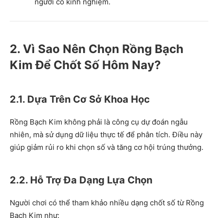
người có kinh nghiệm.
2. Vì Sao Nên Chọn Rồng Bạch
Kim Để Chốt Số Hôm Nay?
2.1. Dựa Trên Cơ Sở Khoa Học
Rồng Bạch Kim không phải là công cụ dự đoán ngẫu
nhiên, mà sử dụng dữ liệu thực tế để phân tích. Điều này
giúp giảm rủi ro khi chọn số và tăng cơ hội trúng thưởng.
2.2. Hỗ Trợ Đa Dạng Lựa Chọn
Người chơi có thể tham khảo nhiều dạng chốt số từ Rồng
Bạch Kim như: