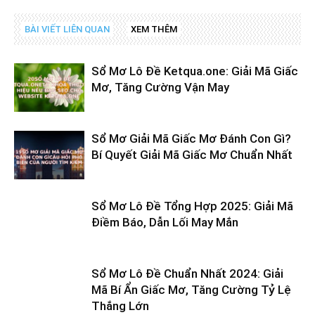
BÀI VIẾT LIÊN QUAN
XEM THÊM
Sổ Mơ Lô Đề Ketqua.one: Giải Mã Giấc
Mơ, Tăng Cường Vận May
Sổ Mơ Giải Mã Giấc Mơ Đánh Con Gì?
Bí Quyết Giải Mã Giấc Mơ Chuẩn Nhất
Sổ Mơ Lô Đề Tổng Hợp 2025: Giải Mã
Điềm Báo, Dẫn Lối May Mắn
Sổ Mơ Lô Đề Chuẩn Nhất 2024: Giải
Mã Bí Ẩn Giấc Mơ, Tăng Cường Tỷ Lệ
Thắng Lớn