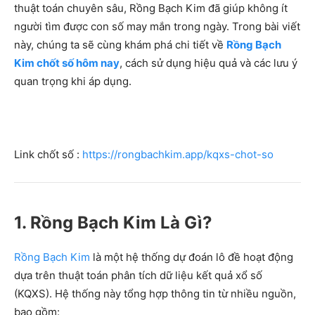
thuật toán chuyên sâu, Rồng Bạch Kim đã giúp không ít
người tìm được con số may mắn trong ngày. Trong bài viết
này, chúng ta sẽ cùng khám phá chi tiết về
Rồng Bạch
Kim chốt số hôm nay
, cách sử dụng hiệu quả và các lưu ý
quan trọng khi áp dụng.
Link chốt số :
https://rongbachkim.app/kqxs-chot-so
1. Rồng Bạch Kim Là Gì?
Rồng Bạch Kim
là một hệ thống dự đoán lô đề hoạt động
dựa trên thuật toán phân tích dữ liệu kết quả xổ số
(KQXS). Hệ thống này tổng hợp thông tin từ nhiều nguồn,
bao gồm: