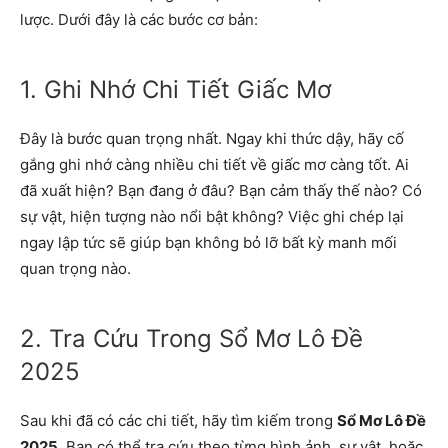
lược. Dưới đây là các bước cơ bản:
1. Ghi Nhớ Chi Tiết Giấc Mơ
Đây là bước quan trọng nhất. Ngay khi thức dậy, hãy cố
gắng ghi nhớ càng nhiều chi tiết về giấc mơ càng tốt. Ai
đã xuất hiện? Bạn đang ở đâu? Bạn cảm thấy thế nào? Có
sự vật, hiện tượng nào nổi bật không? Việc ghi chép lại
ngay lập tức sẽ giúp bạn không bỏ lỡ bất kỳ manh mối
quan trọng nào.
2. Tra Cứu Trong Sổ Mơ Lô Đề
2025
Sau khi đã có các chi tiết, hãy tìm kiếm trong
Sổ Mơ Lô Đề
2025
. Bạn có thể tra cứu theo từng hình ảnh, sự vật, hoặc