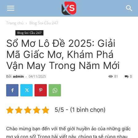
XSMN
Trang chủ
Blog Soi Cầu 247
Blog Soi Cầu 247
Sổ Mơ Lô Đề 2025: Giải
Mã Giấc Mơ, Khám Phá
Vận May Trong Năm Mới
Bởi
admin
-
04/11/2025
81
0
5/5 - (1 bình chọn)
Chào mừng bạn đến với thế giới huyền ảo của những giấc
mơ và con số! Trong bài viết này, chúng ta sẽ cùng nhau