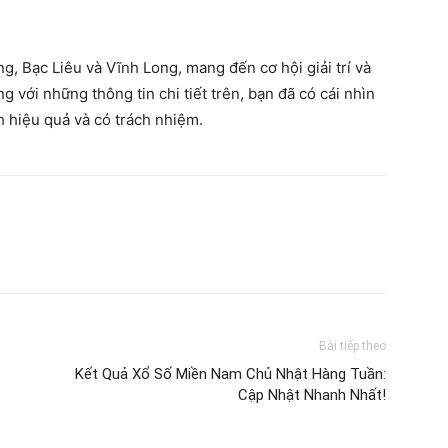
g, Bạc Liêu và Vĩnh Long, mang đến cơ hội giải trí và
 với những thông tin chi tiết trên, bạn đã có cái nhìn
 hiệu quả và có trách nhiệm.
Bài tiếp theo
Kết Quả Xổ Số Miền Nam Chủ Nhật Hàng Tuần:
Cập Nhật Nhanh Nhất!