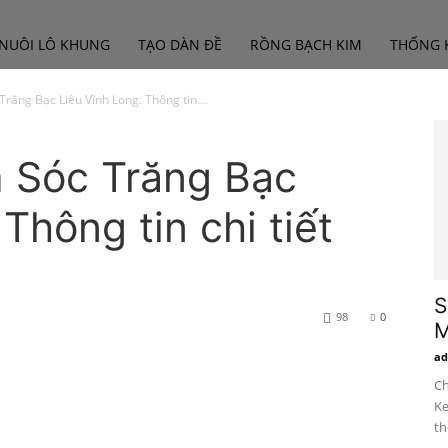
NUÔI LÔ KHUNG
TẠO DÀN ĐỀ
RỒNG BẠCH KIM
THỐNG 
răng Bạc Liêu Vĩnh Long: Thông tin...
 Sóc Trăng Bạc
Thông tin chi tiết
S
98
0
M
ad
Ch
Ke
th