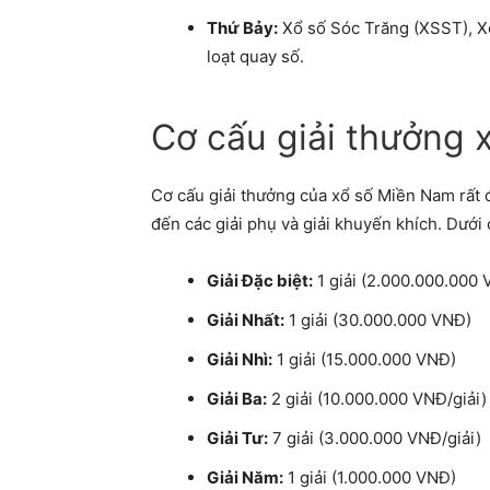
Thứ Bảy:
Xổ số Sóc Trăng (XSST), X
loạt quay số.
Cơ cấu giải thưởng 
Cơ cấu giải thưởng của xổ số Miền Nam rất đa
đến các giải phụ và giải khuyến khích. Dưới 
Giải Đặc biệt:
1 giải (2.000.000.000
Giải Nhất:
1 giải (30.000.000 VNĐ)
Giải Nhì:
1 giải (15.000.000 VNĐ)
Giải Ba:
2 giải (10.000.000 VNĐ/giải)
Giải Tư:
7 giải (3.000.000 VNĐ/giải)
Giải Năm:
1 giải (1.000.000 VNĐ)