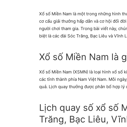
Xổ số Miền Nam là một trong những hình thức
cơ cấu giải thưởng hấp dẫn và cơ hội đổi đ
người chơi tham gia. Trong bài viết này, chú
biệt là các đài Sóc Trăng, Bạc Liêu và Vĩnh 
Xổ số Miền Nam là g
Xổ số Miền Nam (XSMN) là loại hình xổ số ki
các tỉnh thành phía Nam Việt Nam. Mỗi ngày,
quả. Lịch quay thưởng được phân bổ hợp lý đ
Lịch quay số xổ số 
Trăng, Bạc Liêu, Vĩ