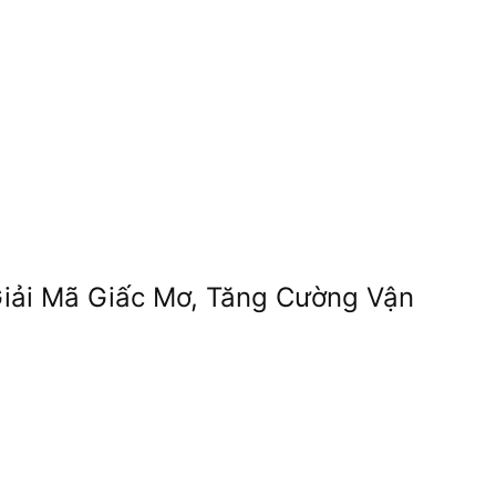
Giải Mã Giấc Mơ, Tăng Cường Vận