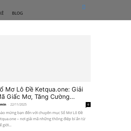
KÊ
BLOG
ổ Mơ Lô Đề Ketqua.one: Giải
ã Giấc Mơ, Tăng Cường...
min
-
22/11/2025
0
ào mừng bạn đến với chuyên mục Sổ Mơ Lô Đề
tqua.one – nơi giải mã những thông điệp bí ẩn từ
ế giới...