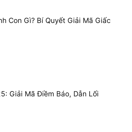
h Con Gì? Bí Quyết Giải Mã Giấc
5: Giải Mã Điềm Báo, Dẫn Lối