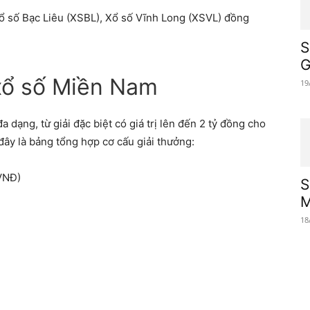
ổ số Bạc Liêu (XSBL), Xổ số Vĩnh Long (XSVL) đồng
S
G
xổ số Miền Nam
19
 dạng, từ giải đặc biệt có giá trị lên đến 2 tỷ đồng cho
đây là bảng tổng hợp cơ cấu giải thưởng:
 VNĐ)
S
M
18